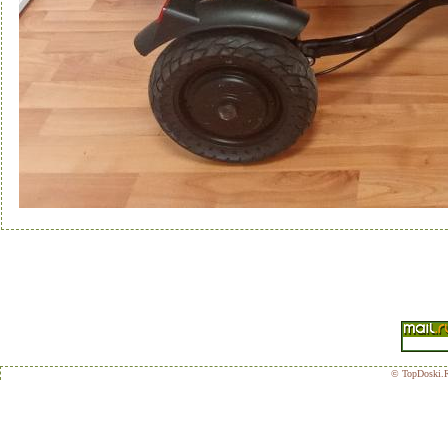
© TopDoski.R