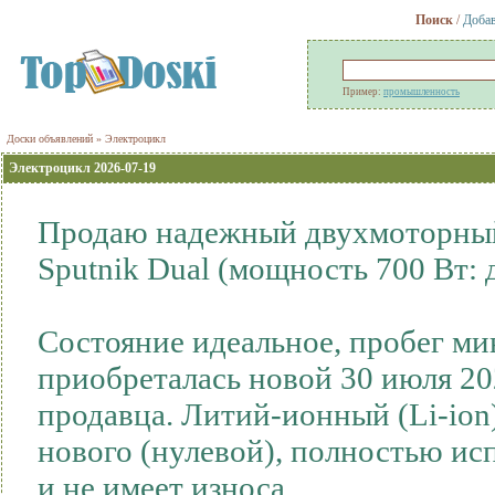
Поиск
/
Добав
Пример:
промышленность
Доски объявлений
» Электроцикл
Электроцикл 2026-07-19
Продаю надежный двухмоторный
Sputnik Dual (мощность 700 Вт: 
Состояние идеальное, пробег м
приобреталась новой 30 июля 20
продавца. Литий-ионный (Li-ion
нового (нулевой), полностью ис
и не имеет износа.