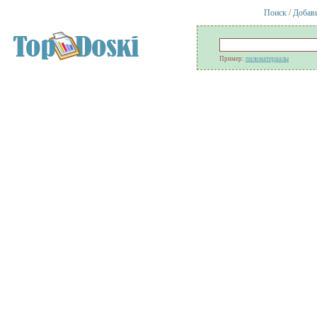
Поиск
/
Добав
Пример:
пиломатериалы