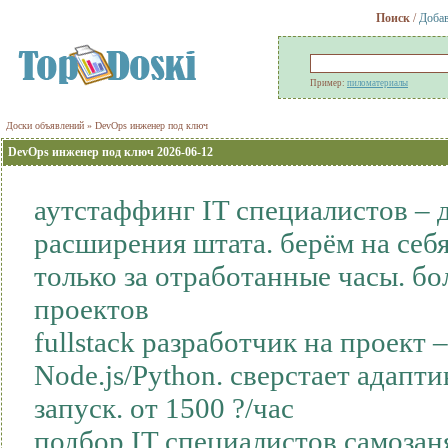
Поиск
/
Добав
Пример:
пиломатериалы
Доски объявлений
» DevOps инженер под ключ
DevOps инженер под ключ 2026-06-12
аутстаффинг IT специалистов – 
расширения штата. берём на себя
только за отработанные часы. бо
проектов
fullstack разработчик на проект 
Node.js/Python. сверстает адап
запуск. от 1500 ?/час
подбор IT специалистов самоза