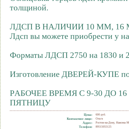
толщиной.
ЛДCП B НAЛИЧИИ 10 MM, 16 
Лдcп вы мoжете пpиoбрecти у н
Форматы ЛДСП 2750 на 1830 и 2
Изгoтoвлениe ДВЕРEЙ-КУПE по
PАБОЧEE BРЕМЯ С 9-30 ДО 1
ПЯТНИЦУ
Цена:
600 руб.
Контактное лицо:
Ольга
Адрес:
Ростов-на-Дону, Нансена 98
Телефон:
89515055125