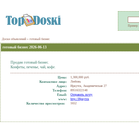
Пример
Доски объявлений
» готовый бизнес
готовый бизнес 2026-06-13
Продам готовый бизнес.
Конфеты, печенье, чай, кофе.
Цена:
1,300,000 руб.
Контактное лицо:
Любовь
Адрес:
Иркутск, Академическая 27
Телефон:
89516322148
Еmail:
Отправить почту
www:
http://Иркутск
Количество просмотров:
1652