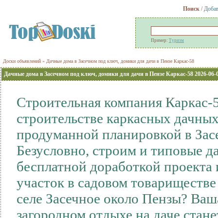
Поиск
/
Добав
Пример:
Туризм
Доски объявлений
» Дачные дома в Засечном под ключ, домики для дачи в Пензе Каркас-58
Дачные дома в Засечном под ключ, домики для дачи в Пензе Каркас-58 2026-06-
Строительная компания Каркас-5
строительстве каркасных дачных
продуманной планировкой в Засе
Безусловно, строим и типовые д
бесплатной доработкой проекта 
участок в садовом товариществе
селе Засечное около Пензы? Ваш
загородном отдыхе на даче стан