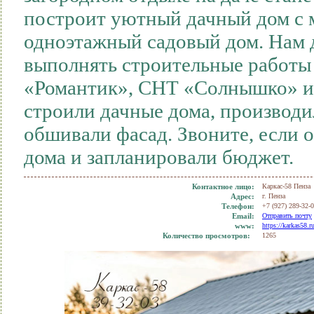
построит уютный дачный дом с 
одноэтажный садовый дом. Нам 
выполнять строительные работы
«Романтик», СНТ «Солнышко» и
строили дачные дома, производи
обшивали фасад. Звоните, если 
дома и запланировали бюджет.
Контактное лицо:
Каркас-58 Пенза
Адрес:
г. Пенза
Телефон:
+7 (927) 289-32-
Еmail:
Отправить почту
www:
https://karkas58.r
Количество просмотров:
1265