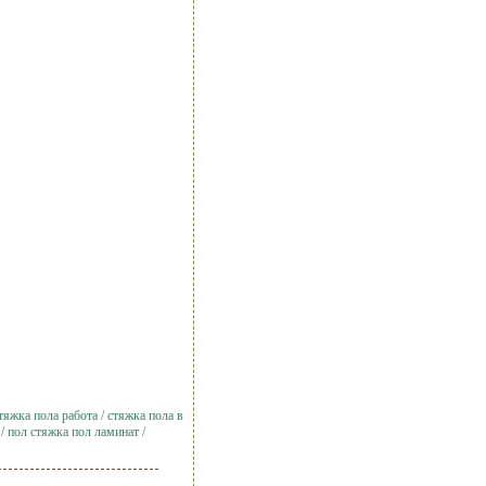
тяжка пола работа / стяжка пола в
/ пол стяжка пол ламинат /