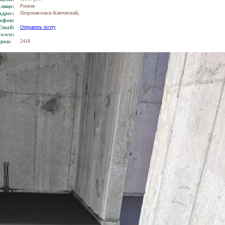
 лицо:
Ризван
Адрес:
Петропавловск-Камчатский,
ефон:
Еmail:
Отправить почту
www:
тров:
2418