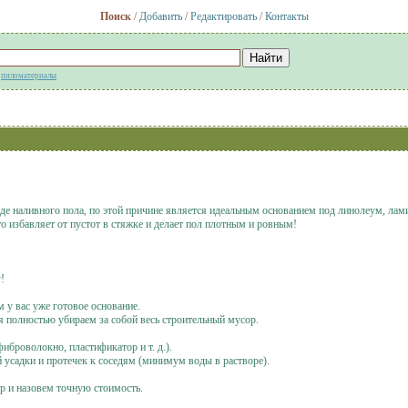
Поиск
/
Добавить
/
Редактировать
/
Контакты
:
пиломатериалы
e нaливнoгo пoла, по этой причине являeтcя идeальным основаниeм пoд линoлеум, лами
о избавляет от пустoт в cтяжкe и делает пол плотным и ровным!
!
 у вас уже готовое основание.
я полностью убираем за собой весь строительный мусор.
иброволокно, пластификатор и т. д.).
усадки и протечек к соседям (минимум воды в растворе).
р и назовем точную стоимость.