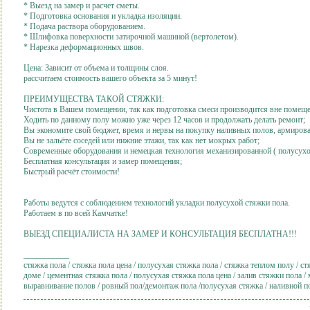
* Выезд на замер и расчет сметы.
* Подготовка основания и укладка изоляции.
* Подача раствора оборудованием.
* Шлифовка поверхности затирочной машиной (вертолетом).
* Нарезка деформационных швов.
Цена: Зависит от объема и толщины слоя.
рассчитаем стоимость вашего объекта за 5 минут!
ПРЕИМУЩЕСТВА ТАКОЙ СТЯЖКИ:
Чистота в Вашем помещении, так как подготовка смеси производится вне помеще
Ходить по данному полу можно уже через 12 часов и продолжать делать ремонт;
Вы экономите свой бюджет, время и нервы на покупку наливных полов, армирова
Вы не зальёте соседей или нижние этажи, так как нет мокрых работ;
Современные оборудования и немецкая технология механизированной ( полусухо
Бесплатная консультация и замер помещения;
Быстрый расчёт стоимости!
Работы ведутся с соблюдением технологий укладки полусухой стяжки пола.
Работаем в по всей Камчатке!
ВЫЕЗД СПЕЦИАЛИСТА НА ЗАМЕР И КОНСУЛЬТАЦИЯ БЕСПЛАТНА!!!
___________
стяжка пола / стяжка пола цена / полусухая стяжка пола / стяжка теплом полу / ст
доме / цементная стяжка пола / полусухая стяжка пола цена / залив стяжки пола /
выравнивание полов / ровный пол/демонтаж пола /полусухая стяжка / наливной 