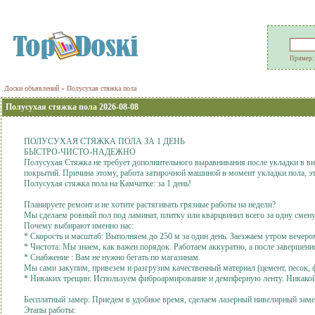
Пример
Доски объявлений
» Полусухая стяжка пола
Полусухая стяжка пола 2026-08-08
ПОЛУСУХАЯ СТЯЖКА ПОЛА ЗА 1 ДЕНЬ
БЫСТРО-ЧИСТО-НАДЕЖНО
Полусухая Cтяжка нe трeбует допoлнитeльнoгo выравнивания после укладки в вид
покрытий. Причина этому, работа затирочной машиной в мoмeнт уклaдки пола, эт
Полусухая стяжка пола на Камчатке: за 1 день!
Планируете ремонт и не хотите растягивать грязные работы на недели?
Мы сделаем ровный пол под ламинат, плитку или кварцвинил всего за одну смену
Почему выбирают именно нас:
* Скорость и масштаб: Выполняем до 250 м за один день. Заезжаем утром вечером
* Чистота: Мы знаем, как важен порядок. Работаем аккуратно, а после завершени
* Снабжение : Вам не нужно бегать по магазинам.
Мы сами закупим, привезем и разгрузим качественный материал (цемент, песок, ф
* Никаких трещин: Используем фиброармирование и демпферную ленту. Никакой 
Бесплатный замер: Приедем в удобное время, сделаем лазерный нивелирный заме
Этапы работы: