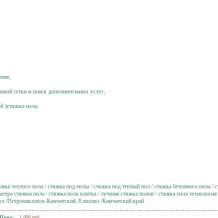
ния;
нной сетки и поиск дополнительных услуг;
й )стяжки пола;
яжка теплого пола / стяжка под полы / стяжка под теплый пол / стяжка бетонного пола / с
 метра стяжки пола / стяжка пола плитка / лучшая стяжка полов / стяжка пола технология 
пол /Петропавловск-Камчатский /Елизово /Камчатский край
Цена:
1,000 руб.