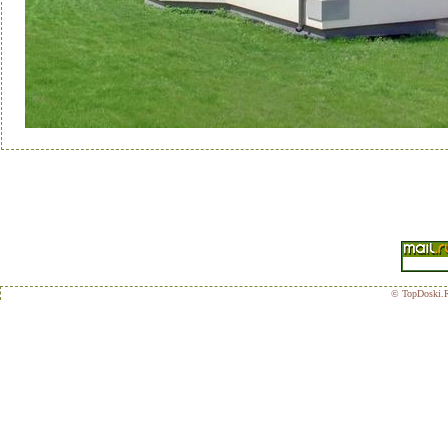
© TopDoski.R