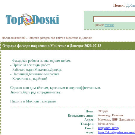
Поиск
/
Добав
Пример:
топливо
Доски объявлений
» Отделка фасадов под ключ в Макеевке и Донецке
Отделка фасадов под ключ в Макеевке и Донецке 2026-07-13
- Фасадные работы по выгодным ценам.
- Прайс на все виды работ.
- Работаю один Макеевка,Донецк.
- Наличный,безналичный расчёт.
- Качественно, надёжно!
Сделаю ваш дом тёплым, красивым и энергоэффективным.
Звоните,буду рад сотрудничеству.
Пишите в Мах или Телеграмм
Цена:
999 руб.
Контактное лицо:
Александр Игнатьев
Адрес:
Макеевка, ДНР Центрально-г
Телефон:
89495187501
Еmail:
Отправить почту
www:
https://vk.ru/ignatiev.represent